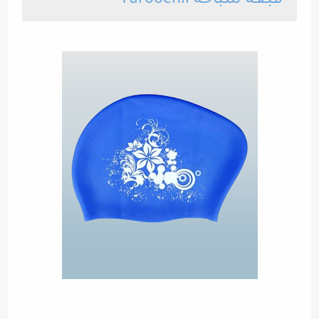
قبعة سباحة Yuroochii