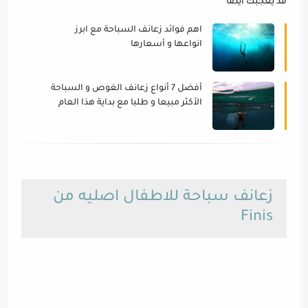
قد يعجبك ايضا
اهم فوائد زعانف السباحة مع ابرز
انواعها و أسعارها
أفضل 7 أنواع زعانف الغوص و السباحة
الأكثر مبيعا و طلبا مع بداية هذا العام
(ماركات عالمية معروفة)
زعانف سباحة للاطفال اصليه من
Finis