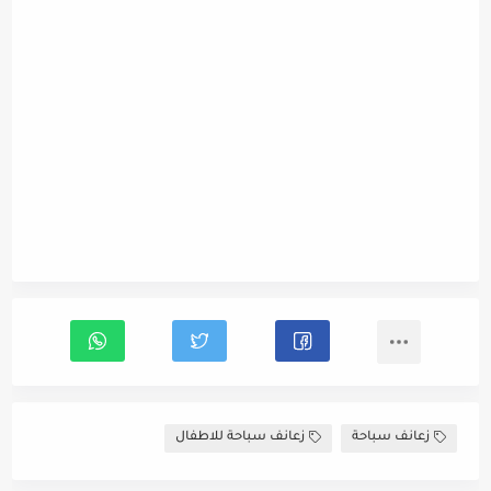
زعانف سباحة
زعانف سباحة للاطفال