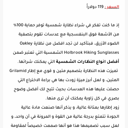
السعر :
119 دولاراً
إذ ما كنت تفكر في شراء نظارة شمسية توفر حماية 100٪
من الأشعة فوق البنفسجية مع عدسات تقوم بتصفية
الضوء الأزرق، فبتأكيد لن تجد افضل من نظارة Oakley
Holbrook Hiking Sunglasses الشمسية التي تعتبر ضمن
أفضل انواع النظارات الشمسية
التي يمكنك شرائها.
تميزت هذه النظارة بتصميم متين و قوي مع إطار Grilamid
المتين، و لعل أبرز ميزة زودت بها هي براءة الاختراع التي
حصلت عليها هذه العدسات بحيث تتيح لك أفضل وضوح
بصري في كل زاوية يمكنك أن ترى منها.
زود إطارها بمتانة عالية، و يذكر أنها صنعت مادة عالية
الجودة تتمتع بدرجة عالية من القوة و المرونة في أن واحد، و
لعل سبب تصميمها هذا هو أنها صممت خصيصاً لمقاومة