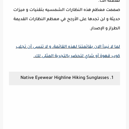
تفضله انت.
صممت معظم هذه النظارات الشمسيه بتقنيات و ميزات
حديثة و لن تجدها على الأرجح في معظم النظارات القديمة
الطراز و الإصدار.
لما لا نبدأ الان بقائمتنا لهذه القائمة، و لا تنسى أن تجلب
كوب قهوة أو شاي لتحضر بالتجربة المثلى لك.
1. Native Eyewear Highline Hiking Sunglasses