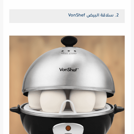
2. سلاقة البيض VonShef