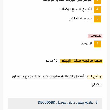
تتوفر على ميزات حماية موثوقة
تتسع لسبع بيضات
سريعة الطهي
العيوب :
لا توجد
سعر ماكينة سلق البيض
: 16 دولار
نرشح لك
:
أفضل 11 غلاية قهوة كهربائية لتتمتع بالمذاق
الاصلي
3. غلاية بيض داش موديل DEC005BK