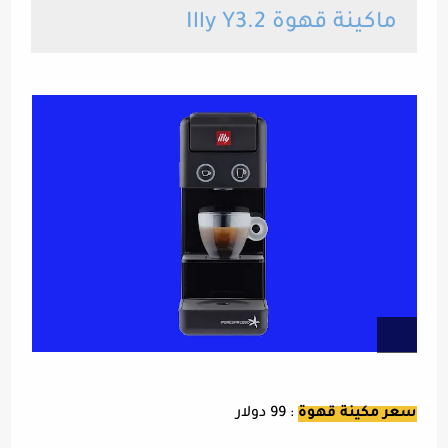
ماكينة قهوة Illy Y3.2
سعر مكينة قهوة
: 99 دولار