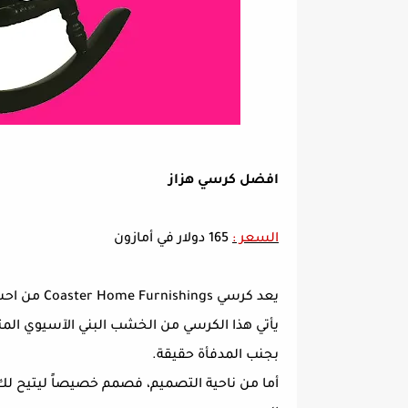
افضل كرسي هزاز
السعر :
165 دولار في أمازون
يعد كرسي Coaster Home Furnishings من احسن بل و افضل الكراسي الهزاز التي يمكن أن تشتريه.
يأتي هذا الكرسي من الخشب البني الآسيوي المت
بجنب المدفأة حقيقة.
أما من ناحية التصميم، فصمم خصيصاً ليتيح لك ال