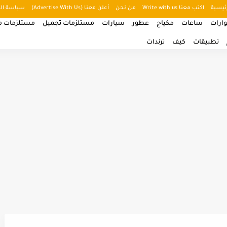
ئيسية
اكتب معنا Write with us
من نحن
أعلن معنا (Advertise With Us)
سياسة ال
ارات
ساعات
مكياج
عطور
سيارات
مستلزمات تجميل
مستلزمات من
تطبيقات
كيف
ترندات