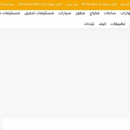
ئيسية
اكتب معنا Write with us
من نحن
أعلن معنا (Advertise With Us)
سياسة ال
ارات
ساعات
مكياج
عطور
سيارات
مستلزمات تجميل
مستلزمات من
تطبيقات
كيف
ترندات