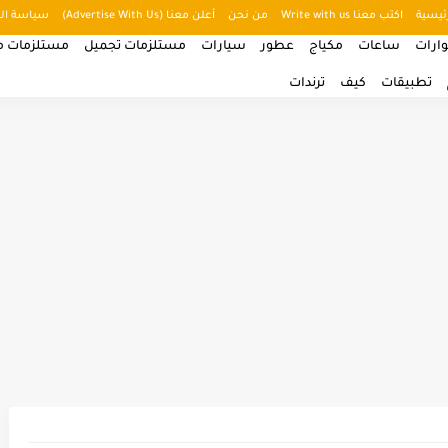
ئيسية
اكتب معنا Write with us
من نحن
أعلن معنا (Advertise With Us)
سياسة ال
ارات
ساعات
مكياج
عطور
سيارات
مستلزمات تجميل
مستلزمات من
تطبيقات
كيف
ترندات