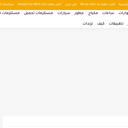
ئيسية
اكتب معنا Write with us
من نحن
أعلن معنا (Advertise With Us)
سياسة ال
ارات
ساعات
مكياج
عطور
سيارات
مستلزمات تجميل
مستلزمات من
تطبيقات
كيف
ترندات