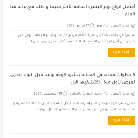
أفضل انواع تونر البشرة الجافة الأكثر مبيعا و طلبا مع بداية هذا
العام
فريق العمل
تونر
17 مارس 2022
البشرة في حاجة دائمة إلى عناية فائقة من تراكم الشوائب و الجفاف. وفي حين
تحرص كل أنثى انيقة على التمتع بإطلالة مميزة أكثر سحر و بروز. فإن ا...
اقرأ المزيد
5 خطوات فعالة في العناية ببشرة الوجه يوميا قبل النوم | طرق
تعرض لأول مرة : اكتشفيها الان
فريق العمل
روتين العناية بالبشرة
18 أغسطس 2021
جمال بشرة الوجه و نقاوتها و إشراقتها حلم كل فتاة باحثة عن الاطلالة المغرية و
الجاذبية الساحرة. و في حين يمتلئ عالم الموضة و الجمال بتوليفة ...
اقرأ المزيد