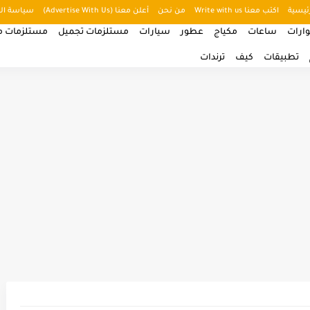
ئيسية
اكتب معنا Write with us
من نحن
أعلن معنا (Advertise With Us)
سياسة ال
ارات
ساعات
مكياج
عطور
سيارات
مستلزمات تجميل
مستلزمات من
تطبيقات
كيف
ترندات