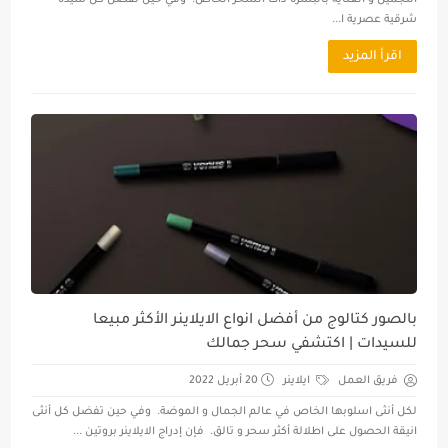
التجميل و العناية بالبشرة ذات السحر الخاص. وفي حين تفضل كل سيدة
شرقية عصرية ا...
اقرأ المزيد
بالصور كتالوج من أفضل انواع الايلاينر الأكثر مبيعا
للسيدات | اكتشفي سحر جمالك
فريق العمل
ايلاينر
20 أبريل 2022
لكل أنثى اسلوبها الخاص في عالم الجمال و الموضة. وفي حين تفضل كل أنثى
انيقة الحصول على اطلالة أكثر سحر و تالق. فإن إدراج الايلاينر بروتين ...