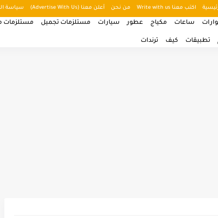
ئيسية
اكتب معنا Write with us
من نحن
أعلن معنا (Advertise With Us)
سياسة ال
ارات
ساعات
مكياج
عطور
سيارات
مستلزمات تجميل
مستلزمات من
تطبيقات
كيف
ترندات