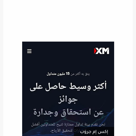
إكس إم جروب