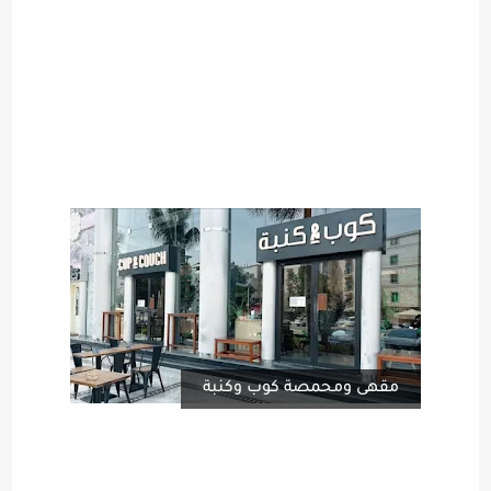
مقهى ومحمصة كوب وكنبة