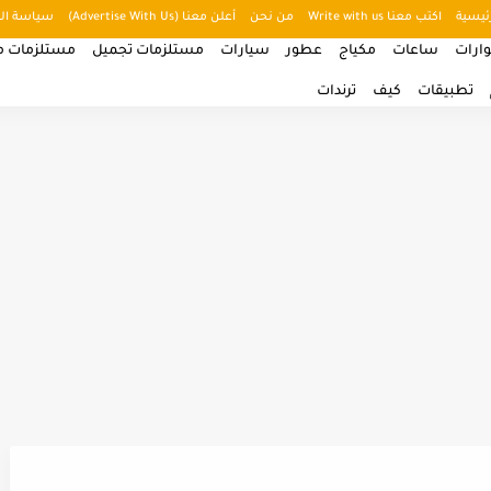
ئيسية
اكتب معنا Write with us
من نحن
أعلن معنا (Advertise With Us)
سياسة ال
ارات
ساعات
مكياج
عطور
سيارات
مستلزمات تجميل
مستلزمات من
تطبيقات
كيف
ترندات