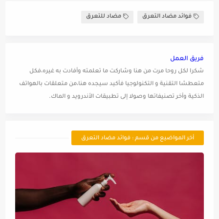
فوائد مضاد التعرق
مضاد للتعرق
فريق العمل
شكرا لكل روحا مرت من هنا وشاركت ما تعلمته وأفادت به غيره،فكل
متعطشا التقنية و التكنولوجيا فأكيد سيجده هنا،من متعلقات بالهواتف
الذكية وأخر تصنيفاتها وصولا إلى تطبيقات الأندرويد و الماك.
أخر المواضيع من قسم : فوائد مضاد التعرق