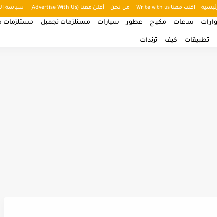
ئيسية
اكتب معنا Write with us
من نحن
أعلن معنا (Advertise With Us)
سياسة ال
ارات
ساعات
مكياج
عطور
سيارات
مستلزمات تجميل
مستلزمات من
تطبيقات
كيف
ترندات