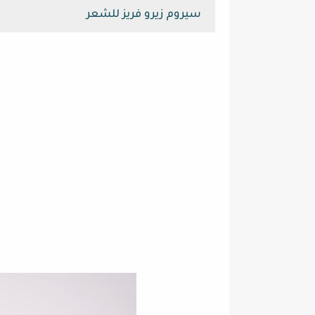
سيروم زيرو فريز للشعر