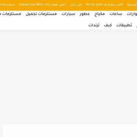
ئيسية
اكتب معنا Write with us
من نحن
أعلن معنا (Advertise With Us)
سياسة ال
ارات
ساعات
مكياج
عطور
سيارات
مستلزمات تجميل
مستلزمات من
تطبيقات
كيف
ترندات