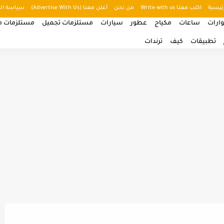
ئيسية
اكتب معنا Write with us
من نحن
أعلن معنا (Advertise With Us)
سياسة ال
ارات
ساعات
مكياج
عطور
سيارات
مستلزمات تجميل
مستلزمات من
تطبيقات
كيف
ترندات