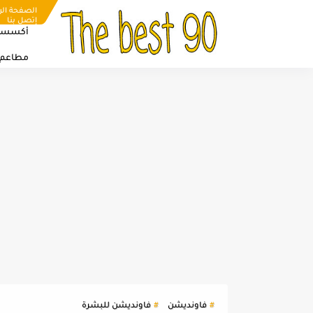
الصفحة الر
إتصل بنا
أكسسو
مطاعم
فاونديشن
فاونديشن للبشرة