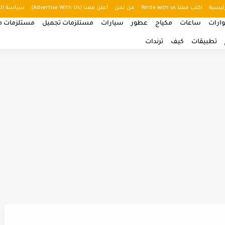
ئيسية
اكتب معنا Write with us
من نحن
أعلن معنا (Advertise With Us)
سياسة ال
ارات
ساعات
مكياج
عطور
سيارات
مستلزمات تجميل
مستلزمات من
تطبيقات
كيف
ترندات