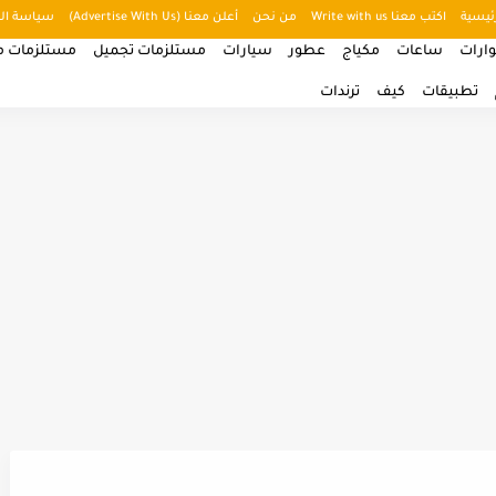
ئيسية
اكتب معنا Write with us
من نحن
أعلن معنا (Advertise With Us)
سياسة ال
ارات
ساعات
مكياج
عطور
سيارات
مستلزمات تجميل
مستلزمات من
تطبيقات
كيف
ترندات