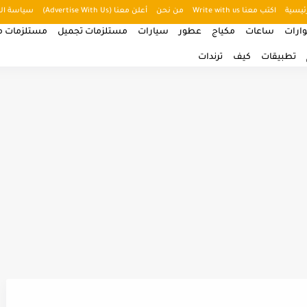
ئيسية
اكتب معنا Write with us
من نحن
أعلن معنا (Advertise With Us)
سياسة ال
ارات
ساعات
مكياج
عطور
سيارات
مستلزمات تجميل
مستلزمات من
تطبيقات
كيف
ترندات