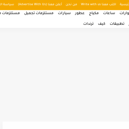
ئيسية
اكتب معنا Write with us
من نحن
أعلن معنا (Advertise With Us)
سياسة ال
ارات
ساعات
مكياج
عطور
سيارات
مستلزمات تجميل
مستلزمات من
تطبيقات
كيف
ترندات