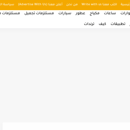
ئيسية
اكتب معنا Write with us
من نحن
أعلن معنا (Advertise With Us)
سياسة ال
ارات
ساعات
مكياج
عطور
سيارات
مستلزمات تجميل
مستلزمات من
تطبيقات
كيف
ترندات