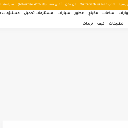
ئيسية
اكتب معنا Write with us
من نحن
أعلن معنا (Advertise With Us)
سياسة ال
ارات
ساعات
مكياج
عطور
سيارات
مستلزمات تجميل
مستلزمات من
تطبيقات
كيف
ترندات