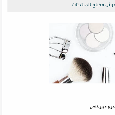
رش مكياج للمبتدئات
ر و عبير خاص.