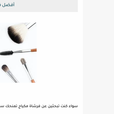
أفضل ف
سواء كنت تبحثين عن فرشاة مكياج تمنحك سح