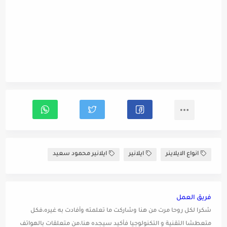
انواع الايلاينر
ايلانير
ايلانير محمود سعيد
فريق العمل
شكرا لكل روحا مرت من هنا وشاركت ما تعلمته وأفادت به غيره،فكل
متعطشا التقنية و التكنولوجيا فأكيد سيجده هنا،من متعلقات بالهواتف