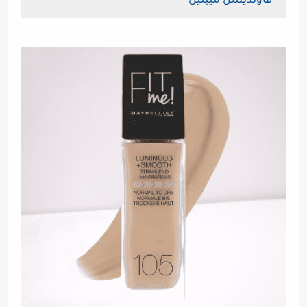
فاونديشن ميبلين