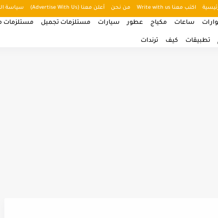
ئيسية
اكتب معنا Write with us
من نحن
أعلن معنا (Advertise With Us)
سياسة ال
ارات
ساعات
مكياج
عطور
سيارات
مستلزمات تجميل
مستلزمات من
تطبيقات
كيف
ترندات