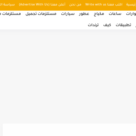
ئيسية
اكتب معنا Write with us
من نحن
أعلن معنا (Advertise With Us)
سياسة ال
ارات
ساعات
مكياج
عطور
سيارات
مستلزمات تجميل
مستلزمات من
تطبيقات
كيف
ترندات