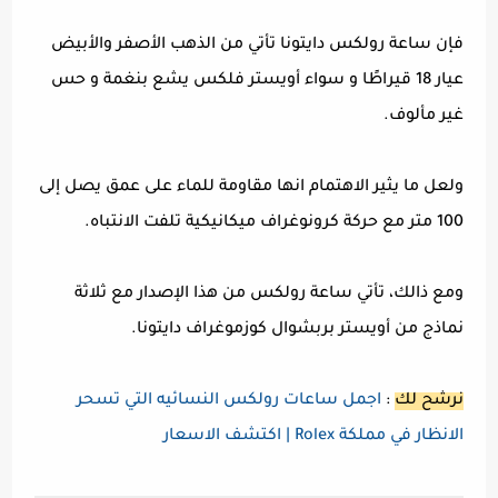
فإن ساعة رولكس دايتونا تأتي من الذهب الأصفر والأبيض
عيار 18 قيراطًا و سواء أويستر فلكس يشع بنغمة و حس
غير مألوف.
ولعل ما يثير الاهتمام انها مقاومة للماء على عمق يصل إلى
100 متر مع حركة كرونوغراف ميكانيكية تلفت الانتباه.
ومع ذالك، تأتي ساعة رولكس من هذا الإصدار مع ثلاثة
نماذج من أويستر بربشوال كوزموغراف دايتونا.
نرشح لك
:
اجمل ساعات رولكس النسائيه التي تسحر
الانظار في مملكة Rolex | اكتشف الاسعار