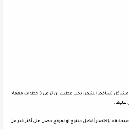
قبل ان تفكر في اقتناء اي عبوة او شامبو لعلاج مشاكل تساقط الشعر، يجب عطيك ان تراعي 3 خطوات مهمة
عليها.
كنصيحة قم بإختصار أفضل منتوج او نموذج حصل على أكثر قدر من