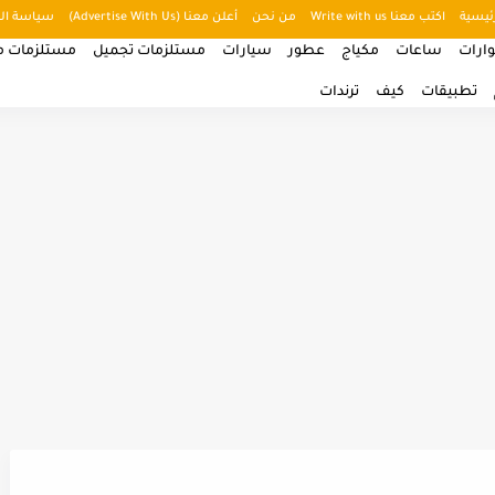
ئيسية
اكتب معنا Write with us
من نحن
أعلن معنا (Advertise With Us)
سياسة ال
ارات
ساعات
مكياج
عطور
سيارات
مستلزمات تجميل
مستلزمات من
تطبيقات
كيف
ترندات