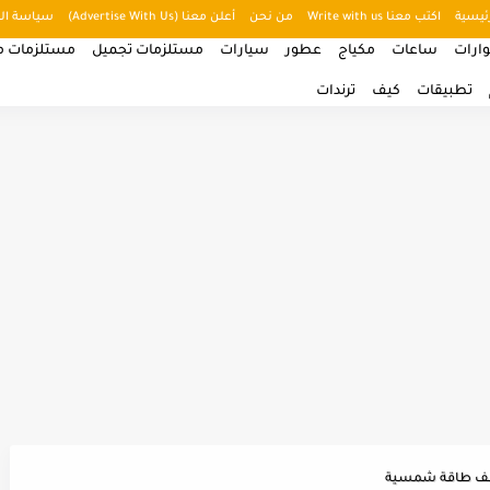
ئيسية
اكتب معنا Write with us
من نحن
أعلن معنا (Advertise With Us)
سياسة ال
ارات
ساعات
مكياج
عطور
سيارات
مستلزمات تجميل
مستلزمات من
تطبيقات
كيف
ترندات
ف طاقة شمسية