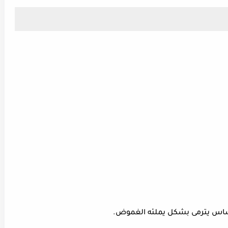
احساس يترمى بشكل يملئه الغموض.