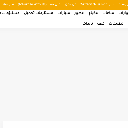
ئيسية
اكتب معنا Write with us
من نحن
أعلن معنا (Advertise With Us)
سياسة ال
ارات
ساعات
مكياج
عطور
سيارات
مستلزمات تجميل
مستلزمات من
تطبيقات
كيف
ترندات