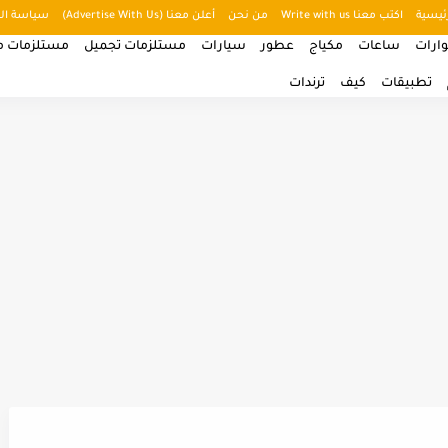
ئيسية
اكتب معنا Write with us
من نحن
أعلن معنا (Advertise With Us)
سياسة ال
ارات
ساعات
مكياج
عطور
سيارات
مستلزمات تجميل
مستلزمات من
تطبيقات
كيف
ترندات