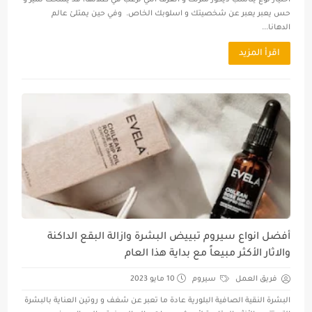
اختيار نوع يناسب ديكور منزلك و الغرف التي ترغب في طلائها، قد يمنحك تميز و
حس يعبر يعبر عن شخصيتك و اسلوبك الخاص. وفي حين يمتلئ عالم
الدهانا...
اقرأ المزيد
أفضل انواع سيروم تبييض البشرة وازالة البقع الداكنة
والاثار الأكثر مبيعاً مع بداية هذا العام
فريق العمل
سيروم
10 مايو 2023
البشرة النقية الصافية البلورية عادة ما تعبر عن شغف و روتين العناية بالبشرة