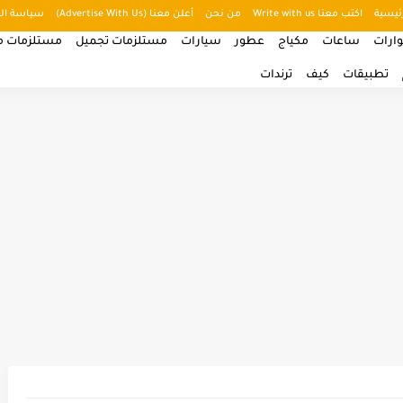
ئيسية
اكتب معنا Write with us
من نحن
أعلن معنا (Advertise With Us)
سياسة ال
ارات
ساعات
مكياج
عطور
سيارات
مستلزمات تجميل
مستلزمات من
تطبيقات
كيف
ترندات