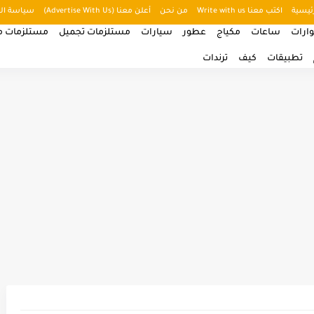
ئيسية
اكتب معنا Write with us
من نحن
أعلن معنا (Advertise With Us)
سياسة ال
ارات
ساعات
مكياج
عطور
سيارات
مستلزمات تجميل
مستلزمات من
تطبيقات
كيف
ترندات